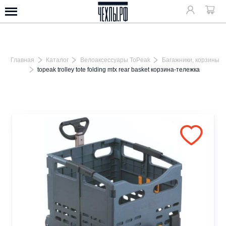
Главная
Каталог
Велоаксессуары ToPeak
Багажники, корзины
topeak trolley tote folding mtx rear basket корзина-тележка